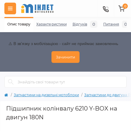
0
0
0
Опис товару
Характеристики
Відгуків
Питання
⚠️ В зв'язку з мобілізацією - сайт не приймає замовленнь
Зачинити
Запчастини на дизельні мотоблоки
Запчастини до двигуна R18
Підшипник колінвалу 6210 Y-BOX на
двигун 180N