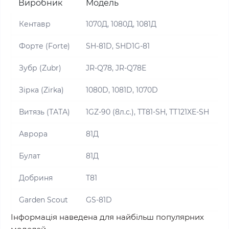
Виробник
Модель
Кентавр
1070Д, 1080Д, 1081Д
Форте (Forte)
SH-81D, SHD1G-81
Зубр (Zubr)
JR-Q78, JR-Q78E
Зірка (Zirka)
1080D, 1081D, 1070D
Витязь (ТАТА)
1GZ-90 (8л.с.), TT81-SH, TT121XE-SH
Аврора
81Д
Булат
81Д
Добриня
Т81
Garden Scout
GS-81D
Інформація наведена для найбільш популярних