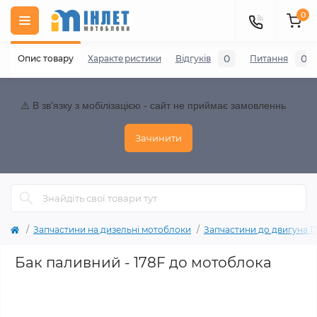
0
0
0
Опис товару
Характеристики
Відгуків
Питання
⚠️ В зв'язку з мобілізацією - сайт не приймає замовленнь
Зачинити
Запчастини на дизельні мотоблоки
Запчастини до двигуна 178
Бак паливний - 178F до мотоблока