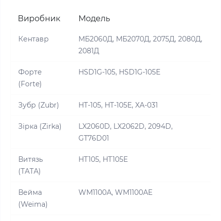
Виробник
Модель
Кентавр
МБ2060Д, МБ2070Д, 2075Д, 2080Д,
2081Д
Форте
HSD1G-105, HSD1G-105E
(Forte)
Зубр (Zubr)
HT-105, HT-105E, XA-031
Зірка (Zirka)
LX2060D, LX2062D, 2094D,
GT76D01
Витязь
HT105, HT105E
(ТАТА)
Вейма
WM1100А, WM1100АE
(Weima)