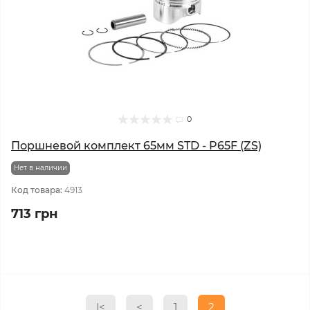
0
Поршневой комплект 65мм STD - P65F (ZS)
Нет в наличии
Код товара:
4913
713 грн
|<
<
1
2