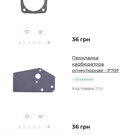
36 грн
0
Прокладка
карбюратора
огнеупорная - P70F
В наличии
Код товара:
5134
36 грн
0