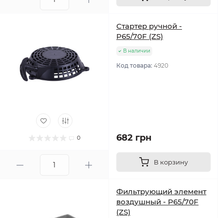
Стартер ручной -
P65/70F (ZS)
В наличии
Код товара:
4920
682 грн
0
В корзину
Фильтрующий элемент
воздушный - P65/70F
(ZS)