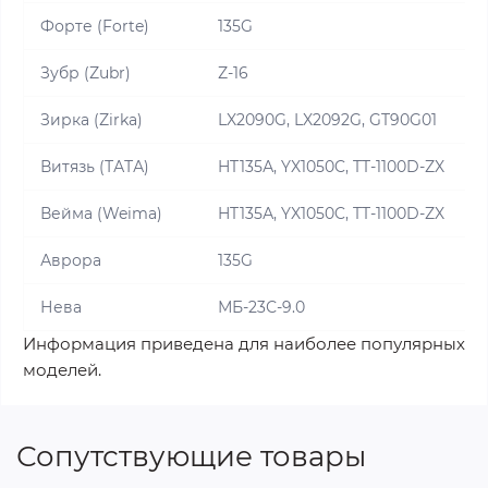
Форте (Forte)
135G
Зубр (Zubr)
Z-16
Зирка (Zirka)
LX2090G, LX2092G, GT90G01
Витязь (ТАТА)
HT135А, YX1050C, TT-1100D-ZX
Вейма (Weima)
HT135А, YX1050C, TT-1100D-ZX
Аврора
135G
Нева
МБ-23С-9.0
Информация приведена для наиболее популярных
моделей.
Сопутствующие товары