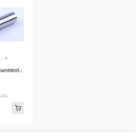
0
шневой -
4224