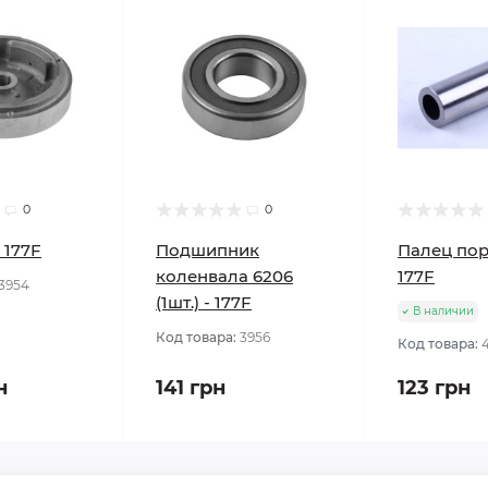
0
0
 177F
Подшипник
Палец пор
коленвала 6206
177F
3954
(1шт.) - 177F
В наличии
Код товара:
3956
Код товара:
н
141 грн
123 грн