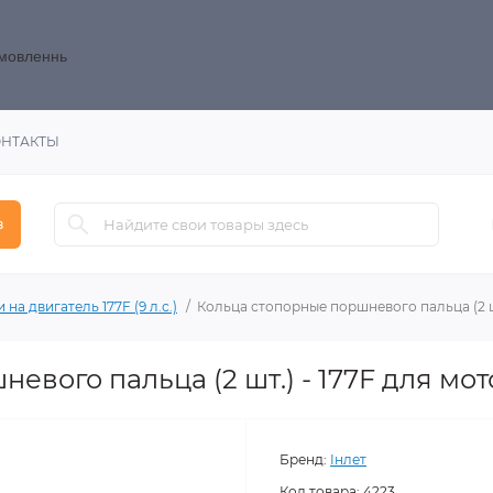
замовленнь
ОНТАКТЫ
в
 на двигатель 177F (9 л.с.)
Кольца стопорные поршневого пальца (2 шт
евого пальца (2 шт.) - 177F для мо
Бренд:
Інлет
Код товара:
4223