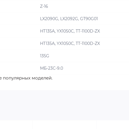
Z-16
LX2090G, LX2092G, GT90G01
HT135А, YX1050C, TT-1100D-ZX
HT135А, YX1050C, TT-1100D-ZX
135G
МБ-23С-9.0
е популярных моделей.