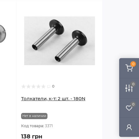
0
0
0
Толкатели, к-т: 2 шт. - 180N
0
Нет в наличии
Код товара:
3371
138 грн