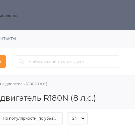
замовленнь
ОНТАКТЫ
в
на двигатель R180 (8 л.с.)
вигатель R180N (8 л.с.)