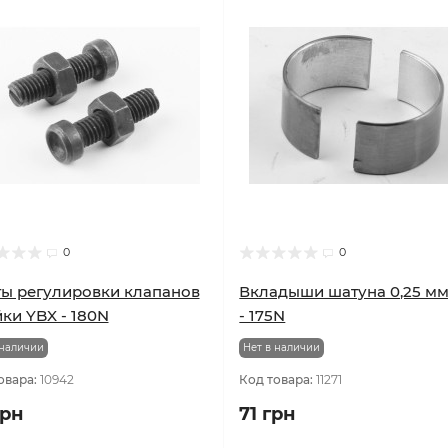
0
0
ы регулировки клапанов
Вкладыши шатуна 0,25 м
йки YBX - 180N
- 175N
 наличии
Нет в наличии
овара:
10942
Код товара:
11271
грн
71 грн