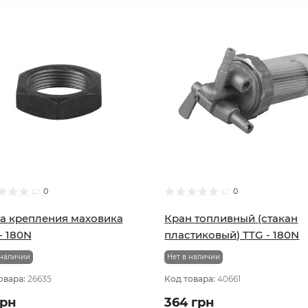
0
0
а крепления маховика
Кран топливный (стакан
- 180N
пластиковый) TTG - 180N
 наличии
Нет в наличии
овара:
26635
Код товара:
40661
грн
364 грн