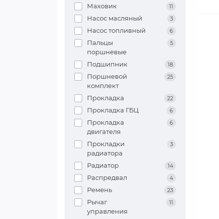
Маховик
11
Насос масляный
3
Насос топливный
6
Пальцы
5
поршневые
Подшипник
18
Поршневой
25
комплект
Прокладка
22
Прокладка ГБЦ
6
Прокладка
6
двигателя
Прокладки
3
радиатора
Радиатор
14
Распредвал
4
Ремень
23
Рычаг
11
управления