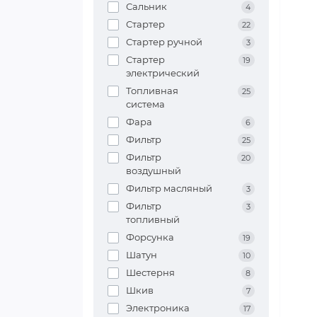
Сальник
4
Стартер
22
Стартер ручной
3
Стартер
19
электрический
Топливная
25
система
Фара
6
Фильтр
25
Фильтр
20
воздушный
Фильтр масляный
3
Фильтр
3
топливный
Форсунка
19
Шатун
10
Шестерня
8
Шкив
7
Электроника
17