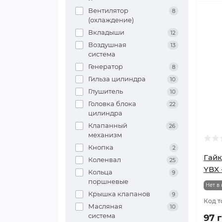
Вентилятор
8
(охлаждение)
Вкладыши
12
Воздушная
13
система
Генератор
8
Гильза цилиндра
10
Глушитель
10
Головка блока
22
цилиндра
Клапанный
26
механизм
Кнопка
2
Гайк
Коленвал
25
YBX 
Кольца
9
поршневые
Нет в
Крышка клапанов
9
Код т
Масляная
10
система
97 