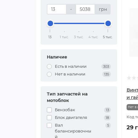
-
грн
13
1 тыс.
3 тыс.
4 тыс.
5 тыс.
Наличие
Есть в наличии
303
Нет в наличии
135
Винт
Тип запчастей на
и га
мотоблок
Нет в
Бензобак
13
Код т
Блок двигателя
18
Вал
5
29 
балансировочны
й