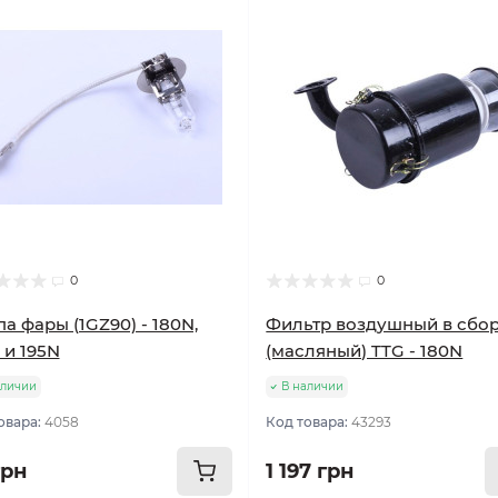
0
0
а фары (1GZ90) - 180N,
Фильтр воздушный в сбо
 и 195N
(масляный) TTG - 180N
аличии
В наличии
овара:
4058
Код товара:
43293
грн
1 197 грн