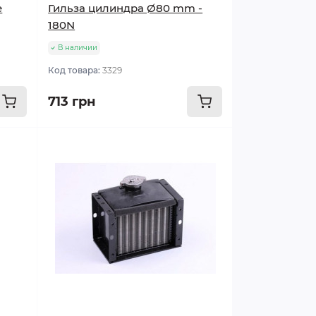
е
Гильза цилиндра Ø80 mm -
180N
В наличии
Код товара:
3329
713 грн