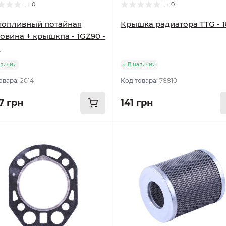
0
0
топливный потайная
Крышка радиатора TTG - 
овина + крышкпа - 1GZ90 -
N
аличии
В наличии
овара:
2014
Код товара:
78810
7 грн
141 грн