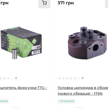
 грн
371 грн
0
0
ылитель форсунки TTG -
Головка цилиндра в сбор
N
(нового образца) - 175N
аличии
В наличии