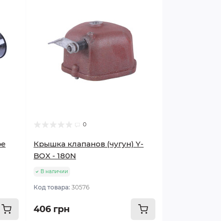
0
ре
Крышка клапанов (чугун) Y-
BOX - 180N
В наличии
Код товара:
30576
406 грн