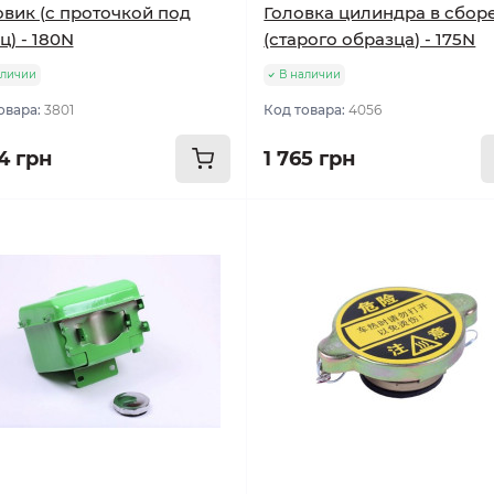
вик (с проточкой под
Головка цилиндра в сбор
ц) - 180N
(старого образца) - 175N
аличии
В наличии
овара:
3801
Код товара:
4056
4 грн
1 765 грн