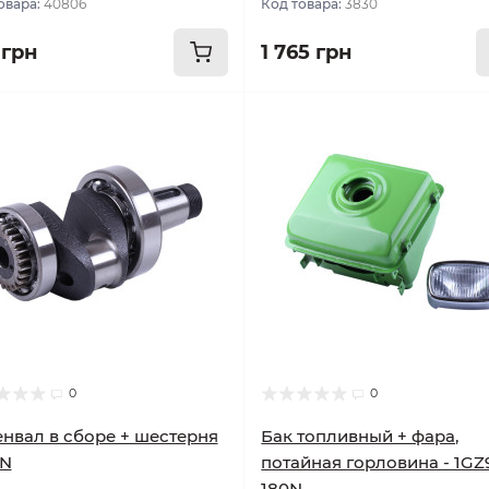
овара:
40806
Код товара:
3830
 грн
1 765 грн
0
0
нвал в сборе + шестерня
Бак топливный + фара,
0N
потайная горловина - 1GZ
180N