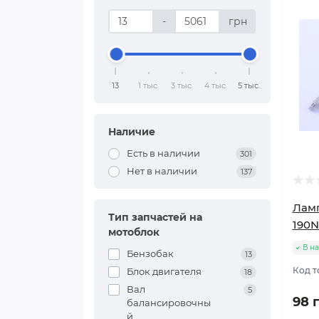
-
грн
13
1 тыс.
3 тыс.
4 тыс.
5 тыс.
Наличие
Есть в наличии
301
Нет в наличии
137
Ламп
Тип запчастей на
190N
мотоблок
В н
Бензобак
13
Код т
Блок двигателя
18
Вал
5
98 
балансировочны
й