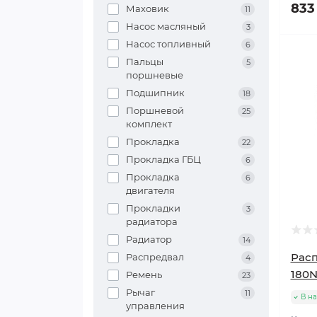
833
Маховик
11
Насос масляный
3
Насос топливный
6
Пальцы
5
поршневые
Подшипник
18
Поршневой
25
комплект
Прокладка
22
Прокладка ГБЦ
6
Прокладка
6
двигателя
Прокладки
3
радиатора
Радиатор
14
Расп
Распредвал
4
180
Ремень
23
Рычаг
11
В н
управления