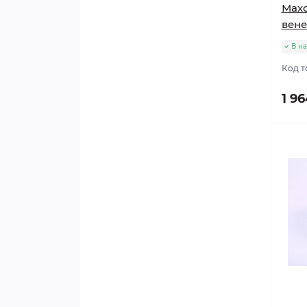
Махо
вене
В н
Код т
1 96