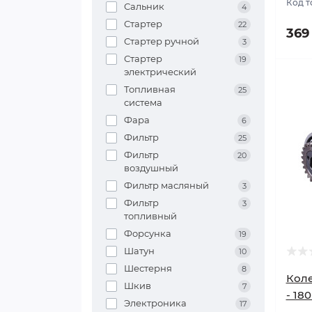
Код т
Сальник
4
Стартер
22
369
Стартер ручной
3
Стартер
19
электрический
Топливная
25
система
Фара
6
Фильтр
25
Фильтр
20
воздушный
Фильтр масляный
3
Фильтр
3
топливный
Форсунка
19
Шатун
10
Шестерня
8
Коле
Шкив
7
- 18
Электроника
17