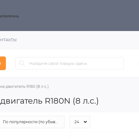
замовленнь
ОНТАКТЫ
в
на двигатель R180 (8 л.с.)
вигатель R180N (8 л.с.)