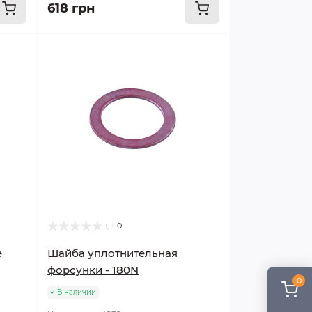
618 грн
0
е
Шайба уплотнительная
форсунки - 180N
0
В наличии