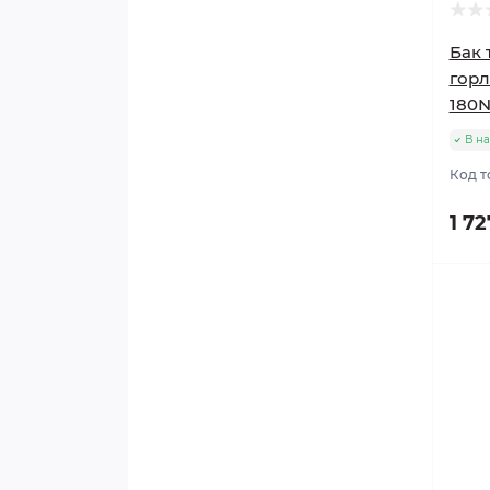
Бак 
горл
180
В н
Код т
1 72