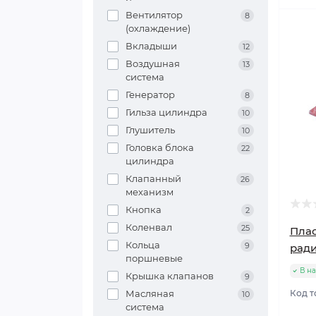
Вентилятор
8
(охлаждение)
Вкладыши
12
Воздушная
13
система
Генератор
8
Гильза цилиндра
10
Глушитель
10
Головка блока
22
цилиндра
Клапанный
26
механизм
Кнопка
2
Коленвал
25
Плас
Кольца
9
ради
поршневые
В н
Крышка клапанов
9
Масляная
Код т
10
система