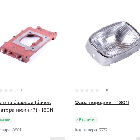
0
0
тина базовая (бачок
Фара передняя - 180N
атора нижний) - 180N
аличии
В наличии
овара:
8901
Код товара:
3377