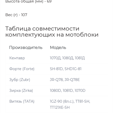
Высота общая (мм) - 69
Вес (г) - 107
Таблица совместимости
комплектующих на мотоблоки
Производитель
Модель
Кентавр
1070Д, 1080Д, 1081Д
Форте (Forte)
SH-81D, SHD1G-81
Зубр (Zubr)
JR-Q78, JR-Q78E
Зирка (Zirka)
1080D, 1081D, 1070D
Витязь (ТАТА)
1GZ-90 (8л.с.), TT81-SH,
TT121XE-SH