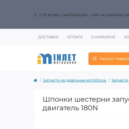
⚠️ ⚠️ В зв'язку з мобілізацією - сайт не приймає 
ДОСТАВКА
ОПЛАТА
О МАГАЗИНЕ
К
Каталог товаро
Запчасти на дизельные мотоблоки
Запчасти 
Шпонки шестерни запус
двигатель 180N