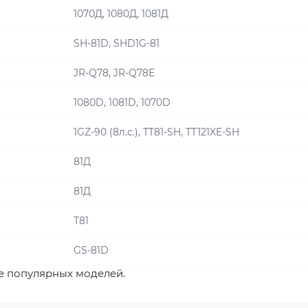
1070Д, 1080Д, 1081Д
SH-81D, SHD1G-81
JR-Q78, JR-Q78E
1080D, 1081D, 1070D
1GZ-90 (8л.с.), TT81-SH, TT121XE-SH
81Д
81Д
Т81
GS-81D
е популярных моделей.