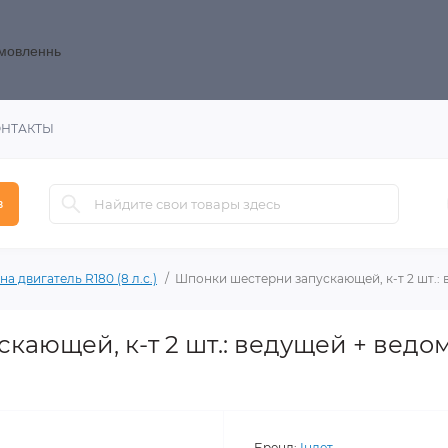
замовленнь
ОНТАКТЫ
в
на двигатель R180 (8 л.с.)
Шпонки шестерни запускающей, к-т 2 шт.: 
кающей, к-т 2 шт.: ведущей + ведо
Бренд:
Інлет