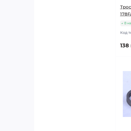
Трос
178F
В н
Код т
138