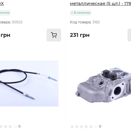
OX
металлическая (5 шт.) - 17
аличии
В наличии
овара:
30503
Код товара:
3163
 грн
231 грн
0
0