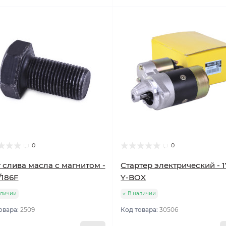
0
0
 слива масла с магнитом -
Стартер электрический - 
/186F
Y-BOX
аличии
В наличии
овара:
2509
Код товара:
30506