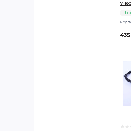
Y-B
В н
Код т
435