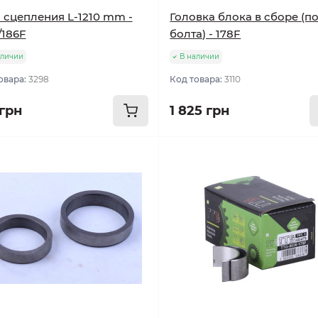
 сцепления L-1210 mm -
Головка блока в сборе (по
/186F
болта) - 178F
аличии
В наличии
овара:
3298
Код товара:
3110
 грн
1 825 грн