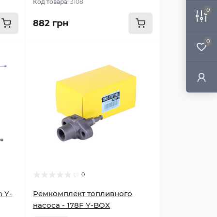
Код товара:
3108
0
882 грн
0
0
 Y-
Ремкомплект топливного
насоса - 178F Y-BOX