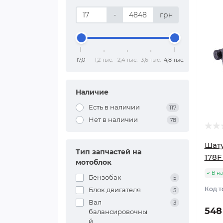
-
грн
17,0
1,2 тыс.
2,4 тыс.
3,6 тыс.
4,8 тыс.
Наличие
Есть в наличии
117
Нет в наличии
78
Шату
Тип запчастей на
178F
мотоблок
В н
Бензобак
5
Код т
Блок двигателя
5
Вал
3
548
балансировочны
й