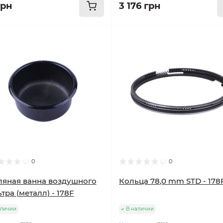
грн
3 176 грн
0
0
яная ванна воздушного
Кольца 78,0 mm STD - 178
тра (металл) - 178F
аличии
В наличии