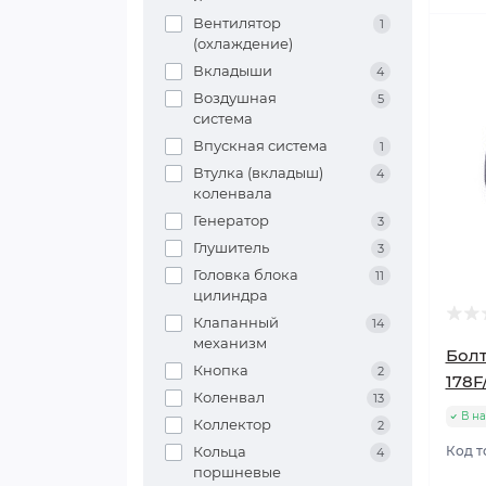
Вентилятор
1
(охлаждение)
Вкладыши
4
Воздушная
5
система
Впускная система
1
Втулка (вкладыш)
4
коленвала
Генератор
3
Глушитель
3
Головка блока
11
цилиндра
Клапанный
14
механизм
Болт
Кнопка
2
178F
Коленвал
13
В н
Коллектор
2
Кольца
Код т
4
поршневые