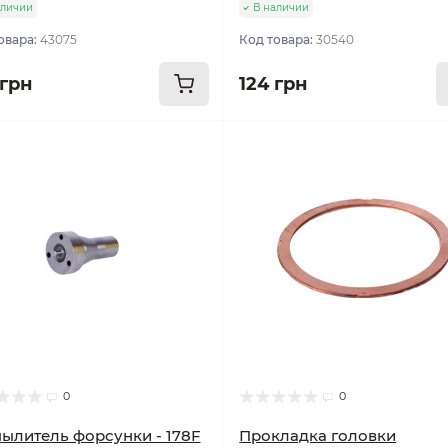
аличии
В наличии
овара:
43075
Код товара:
30540
 грн
124 грн
0
0
ылитель форсунки - 178F
Прокладка головки