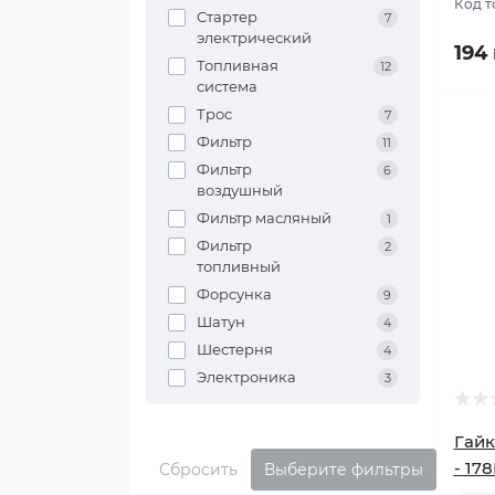
Код т
Стартер
7
электрический
194
Топливная
12
система
Трос
7
Фильтр
11
Фильтр
6
воздушный
Фильтр масляный
1
Фильтр
2
топливный
Форсунка
9
Шатун
4
Шестерня
4
Электроника
3
Гайк
- 178
Сбросить
Выберите фильтры