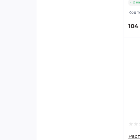
В н
Код т
104
Расп