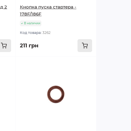
д 2
Кнопка пуска стартера -
178F/186F
В наличии
Код товара:
3262
211 грн