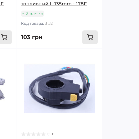
8F
топливный L-135mm - 178F
В наличии
Код товара:
3152
103 грн
0