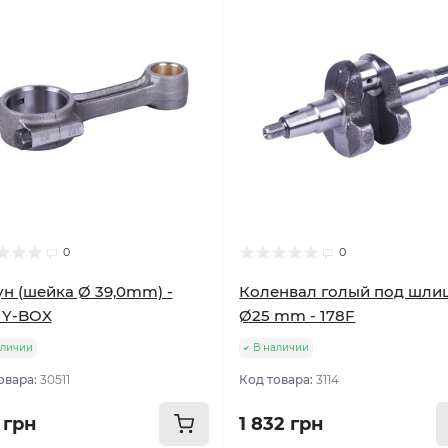
0
0
н (шейка Ø 39,0mm) -
Коленвал голый под шли
 Y-BOX
Ø25 mm - 178F
аличии
В наличии
овара:
30511
Код товара:
3114
 грн
1 832 грн