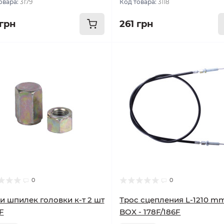
овара:
3179
Код товара:
3118
 грн
261 грн
0
0
и шпилек головки к-т 2 шт
Трос сцепления L-1210 mm
F
BOX - 178F/186F