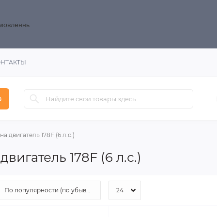
замовленнь
ОНТАКТЫ
в
на двигатель 178F (6 л.с.)
вигатель 178F (6 л.с.)