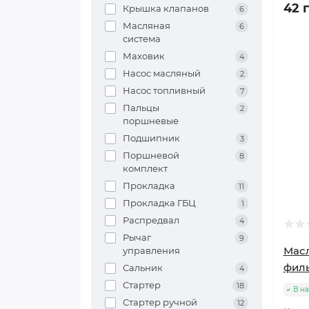
42 
Крышка клапанов
6
Масляная
6
система
Маховик
4
Насос масляный
2
Насос топливный
7
Пальцы
2
поршневые
Подшипник
3
Поршневой
8
комплект
Прокладка
11
Прокладка ГБЦ
1
Распредвал
4
Рычаг
9
Масл
управления
филь
Сальник
4
Стартер
18
В н
Стартер ручной
12