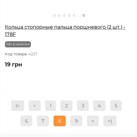
0
Кольца стопорные пальца поршневого (2 шт.) -
178F
Нет в наличии
Код товара:
4227
19 грн
|<
<
1
2
3
4
5
6
7
8
9
>
>|