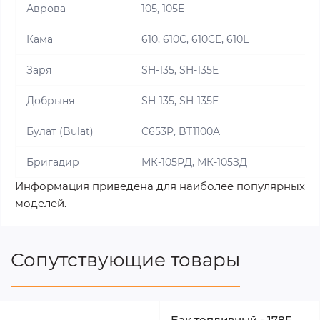
Аврова
105, 105E
Кама
610, 610С, 610CE, 610L
Заря
SH-135, SH-135E
Добрыня
SH-135, SH-135E
Булат (Bulat)
C653P, BT1100A
Бригадир
МК-105РД, МК-105ЗД
Информация приведена для наиболее популярных
моделей.
Сопутствующие товары
Бак топливный - 178F