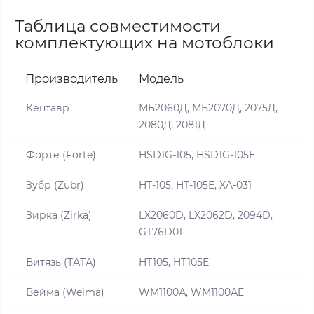
Таблица совместимости
комплектующих на мотоблоки
Производитель
Модель
Кентавр
МБ2060Д, МБ2070Д, 2075Д,
2080Д, 2081Д
Форте (Forte)
HSD1G-105, HSD1G-105E
Зубр (Zubr)
HT-105, HT-105E, XA-031
Зирка (Zirka)
LX2060D, LX2062D, 2094D,
GT76D01
Витязь (ТАТА)
HT105, HT105E
Вейма (Weima)
WM1100А, WM1100АE