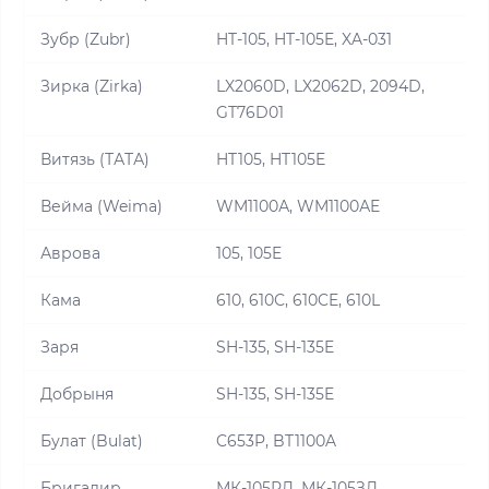
Зубр (Zubr)
HT-105, HT-105E, XA-031
Зирка (Zirka)
LX2060D, LX2062D, 2094D,
GT76D01
Витязь (ТАТА)
HT105, HT105E
Вейма (Weima)
WM1100А, WM1100АE
Аврова
105, 105E
Кама
610, 610С, 610CE, 610L
Заря
SH-135, SH-135E
Добрыня
SH-135, SH-135E
Булат (Bulat)
C653P, BT1100A
Бригадир
МК-105РД, МК-105ЗД