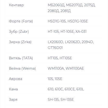
Кентавр
МБ2060Д, МБ2070Д, 2075Д,
2080Д, 2081Д
Форте (Forte)
HSD1G-105, HSD1G-105E
Зубр (Zubr)
HT-105, HT-105E, XA-031
Зирка (Zirka)
LX2060D, LX2062D, 2094D,
GT76D01
Витязь (ТАТА)
HT105, HT105E
Вейма (Weima)
WM1100А, WM1100АE
Аврова
105, 105E
Кама
610, 610С, 610CE, 610L
Заря
SH-135, SH-135E