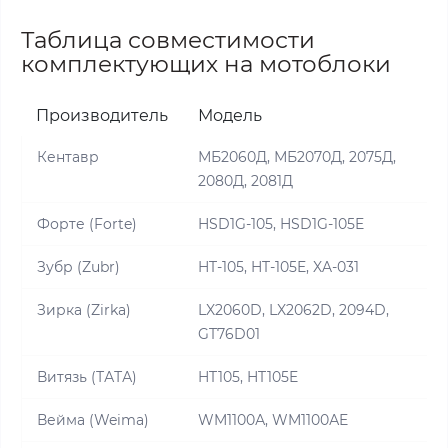
Таблица совместимости
комплектующих на мотоблоки
Производитель
Модель
Кентавр
МБ2060Д, МБ2070Д, 2075Д,
2080Д, 2081Д
Форте (Forte)
HSD1G-105, HSD1G-105E
Зубр (Zubr)
HT-105, HT-105E, XA-031
Зирка (Zirka)
LX2060D, LX2062D, 2094D,
GT76D01
Витязь (ТАТА)
HT105, HT105E
Вейма (Weima)
WM1100А, WM1100АE