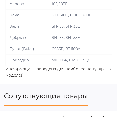
Аврова
105, 105E
Кама
610, 610С, 610CE, 610L
Заря
SH-135, SH-135E
Добрыня
SH-135, SH-135E
Булат (Bulat)
C653P, BT1100A
Бригадир
МК-105РД, МК-105ЗД
Информация приведена для наиболее популярных
моделей.
Сопутствующие товары