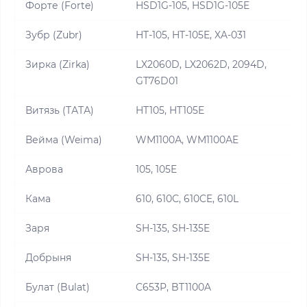
Форте (Forte)
HSD1G-105, HSD1G-105E
Зубр (Zubr)
HT-105, HT-105E, XA-031
Зирка (Zirka)
LX2060D, LX2062D, 2094D,
GT76D01
Витязь (ТАТА)
HT105, HT105E
Вейма (Weima)
WM1100А, WM1100АE
Аврова
105, 105E
Кама
610, 610С, 610CE, 610L
Заря
SH-135, SH-135E
Добрыня
SH-135, SH-135E
Булат (Bulat)
C653P, BT1100A