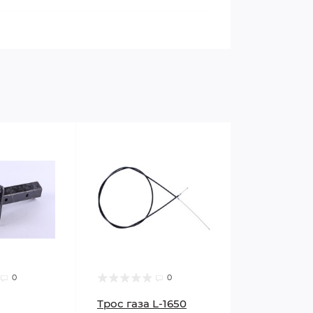
0
0
Трос газа L-1650