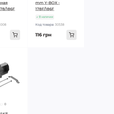
нная
mm Y-BOX -
78/186F
178F/186F
В наличии
3008
Код товара:
30538
116 грн
0
 АКБ