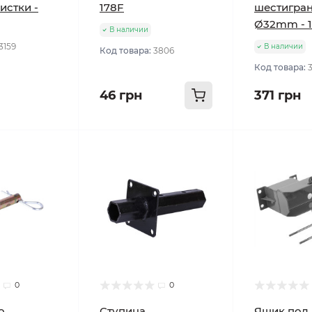
истки -
178F
шестигра
Ø32mm - 1
В наличии
3159
В наличии
Код товара:
3806
Код товара:
46 грн
371 грн
0
0
о
Ступица
Ящик под