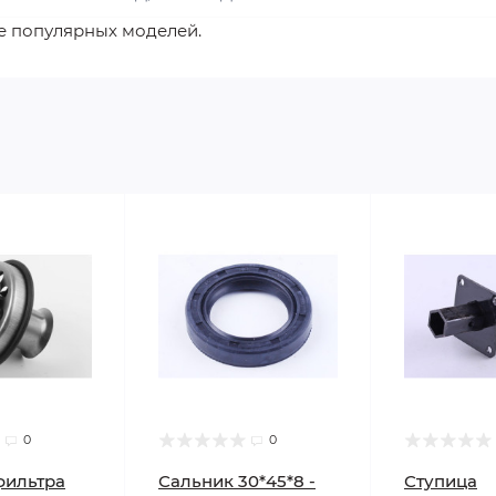
е популярных моделей.
0
0
фильтра
Сальник 30*45*8 -
Ступица