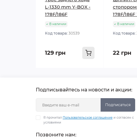
L-1330 mm Y-BOX -
стопором
178F/186F
178F/186F
В наличии
В наличии
Код товара:
30539
Код товара:
129 грн
22 грн
Подписывайтесь на новости и акции:
Подписаться
Я прочитал
Пользовательское соглашение
и согласен с
условиями
Позвоните нам: