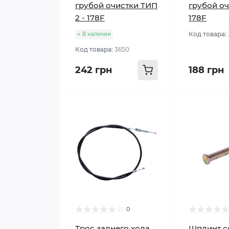
грубой очистки ТИП
грубой оч
2 - 178F
178F
Код товара:
В наличии
Код товара:
3650
242 грн
188 грн
0
Трос заднего хода
Шплинт с