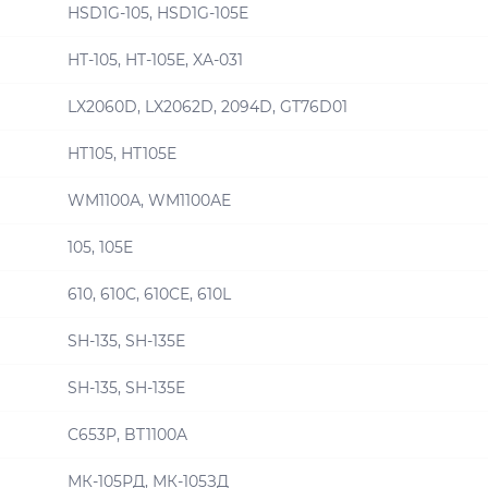
HSD1G-105, HSD1G-105E
HT-105, HT-105E, XA-031
LX2060D, LX2062D, 2094D, GT76D01
HT105, HT105E
WM1100А, WM1100АE
105, 105E
610, 610С, 610CE, 610L
SH-135, SH-135E
SH-135, SH-135E
C653P, BT1100A
МК-105РД, МК-105ЗД