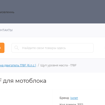
замовленнь
ОНТАКТЫ
в
на двигатель 178F (6 л.с.)
Щуп уровня масла - 178F
F для мотоблока
Бренд:
Інлет
Код товара:
3132