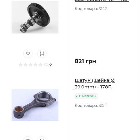
Код товара:
3142
821 грн
0
Шатун (шейка Ø
39,0mm) - 178F
В наличии
Код товара:
3154