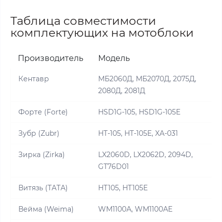
Таблица совместимости
комплектующих на мотоблоки
Производитель
Модель
Кентавр
МБ2060Д, МБ2070Д, 2075Д,
2080Д, 2081Д
Форте (Forte)
HSD1G-105, HSD1G-105E
Зубр (Zubr)
HT-105, HT-105E, XA-031
Зирка (Zirka)
LX2060D, LX2062D, 2094D,
GT76D01
Витязь (ТАТА)
HT105, HT105E
Вейма (Weima)
WM1100А, WM1100АE