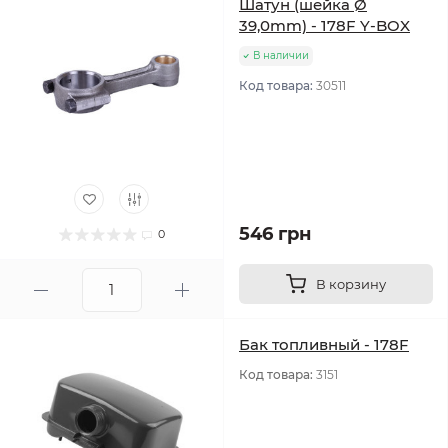
Шатун (шейка Ø
39,0mm) - 178F Y-BOX
В наличии
Код товара:
30511
546 грн
0
В корзину
Бак топливный - 178F
Код товара:
3151