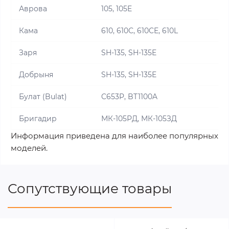
Аврова
105, 105E
Кама
610, 610С, 610CE, 610L
Заря
SH-135, SH-135E
Добрыня
SH-135, SH-135E
Булат (Bulat)
C653P, BT1100A
Бригадир
МК-105РД, МК-105ЗД
Информация приведена для наиболее популярных
моделей.
Сопутствующие товары