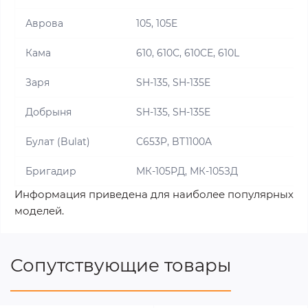
Аврова
105, 105E
Кама
610, 610С, 610CE, 610L
Заря
SH-135, SH-135E
Добрыня
SH-135, SH-135E
Булат (Bulat)
C653P, BT1100A
Бригадир
МК-105РД, МК-105ЗД
Информация приведена для наиболее популярных
моделей.
Сопутствующие товары