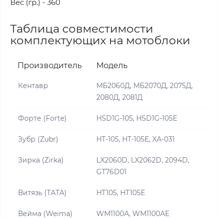
Вес (гр.) - 360
Таблица совместимости
комплектующих на мотоблоки
Производитель
Модель
Кентавр
МБ2060Д, МБ2070Д, 2075Д,
2080Д, 2081Д
Форте (Forte)
HSD1G-105, HSD1G-105E
Зубр (Zubr)
HT-105, HT-105E, XA-031
Зирка (Zirka)
LX2060D, LX2062D, 2094D,
GT76D01
Витязь (ТАТА)
HT105, HT105E
Вейма (Weima)
WM1100А, WM1100АE