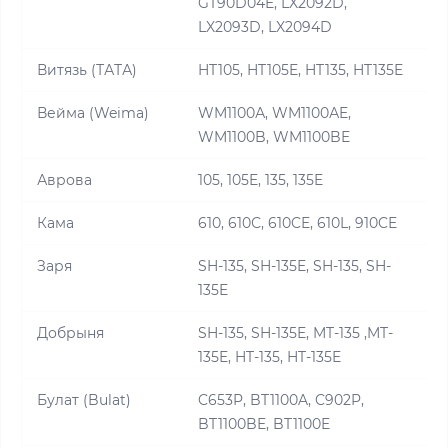
GT90D04E, LX2092D,
LX2093D, LX2094D
Витязь (ТАТА)
HT105, HT105E, HT135, HT135E
Вейма (Weima)
WM1100А, WM1100АE,
WM1100B, WM1100BE
Аврова
105, 105E, 135, 135E
Кама
610, 610С, 610CE, 610L, 910CE
Заря
SH-135, SH-135E, SH-135, SH-
135E
Добрыня
SH-135, SH-135E, MT-135 ,MT-
135E, HT-135, HT-135E
Булат (Bulat)
C653P, BT1100A, C902P,
BT1100BE, BT1100E