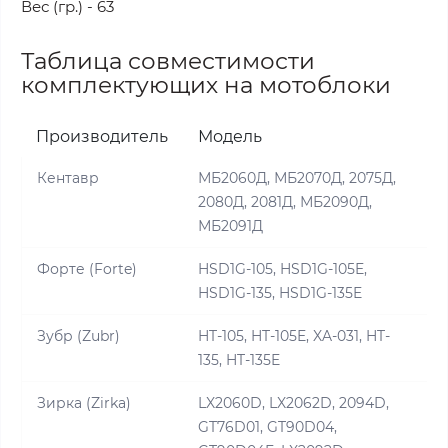
Вес (гр.) - 63
Таблица совместимости
комплектующих на мотоблоки
Производитель
Модель
Кентавр
МБ2060Д, МБ2070Д, 2075Д,
2080Д, 2081Д, МБ2090Д,
МБ2091Д
Форте (Forte)
HSD1G-105, HSD1G-105E,
HSD1G-135, HSD1G-135E
Зубр (Zubr)
HT-105, HT-105E, XA-031, HT-
135, HT-135E
Зирка (Zirka)
LX2060D, LX2062D, 2094D,
GT76D01, GT90D04,