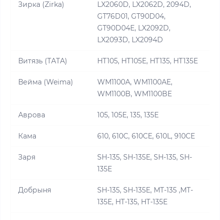
Зирка (Zirka)
LX2060D, LX2062D, 2094D,
GT76D01, GT90D04,
GT90D04E, LX2092D,
LX2093D, LX2094D
Витязь (ТАТА)
HT105, HT105E, HT135, HT135E
Вейма (Weima)
WM1100А, WM1100АE,
WM1100B, WM1100BE
Аврова
105, 105E, 135, 135E
Кама
610, 610С, 610CE, 610L, 910CE
Заря
SH-135, SH-135E, SH-135, SH-
135E
Добрыня
SH-135, SH-135E, MT-135 ,MT-
135E, HT-135, HT-135E