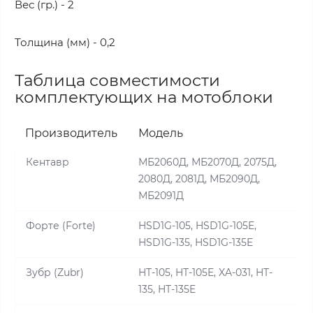
Вес (гр.) - 2
Толщина (мм) - 0,2
Таблица совместимости
комплектующих на мотоблоки
Производитель
Модель
Кентавр
МБ2060Д, МБ2070Д, 2075Д,
2080Д, 2081Д, МБ2090Д,
МБ2091Д
Форте (Forte)
HSD1G-105, HSD1G-105E,
HSD1G-135, HSD1G-135E
Зубр (Zubr)
HT-105, HT-105E, XA-031, HT-
135, HT-135E