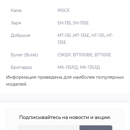
Кама
910CE
Заря
SH-135, SH-135E
Добрыня
MT-135 ,MT-135E, HT-135, HT-
135E
Булат (Bulat)
C902P, BT1100BE, BT1100E
Бригадир
МК-135РД, МК-135ЗД
Информация приведена для наиболее популярных
моделей.
Подписывайтесь на новости и акции: