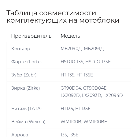
Таблица совместимости
комплектующих на мотоблоки
Производитель
Модель
Кентавр
МБ2090Д, МБ2091Д
Форте (Forte)
HSD1G-135, HSD1G-135E
Зубр (Zubr)
HT-135, HT-135E
Зирка (Zirka)
GT90D04, GT90D04E,
LX2092D, LX2093D, LX2094D
Витязь (ТАТА)
HT135, HT135E
Вейма (Weima)
WM1100B, WM1100BE
Аврова
135, 135E