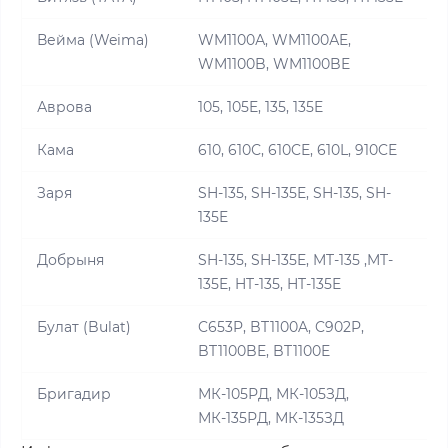
Вейма (Weima)
WM1100А, WM1100АE,
WM1100B, WM1100BE
Аврова
105, 105E, 135, 135E
Кама
610, 610С, 610CE, 610L, 910CE
Заря
SH-135, SH-135E, SH-135, SH-
135E
Добрыня
SH-135, SH-135E, MT-135 ,MT-
135E, HT-135, HT-135E
Булат (Bulat)
C653P, BT1100A, C902P,
BT1100BE, BT1100E
Бригадир
МК-105РД, МК-105ЗД,
МК-135РД, МК-135ЗД