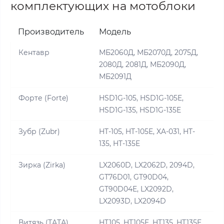
комплектующих на мотоблоки
Производитель
Модель
Кентавр
МБ2060Д, МБ2070Д, 2075Д,
2080Д, 2081Д, МБ2090Д,
МБ2091Д
Форте (Forte)
HSD1G-105, HSD1G-105E,
HSD1G-135, HSD1G-135E
Зубр (Zubr)
HT-105, HT-105E, XA-031, HT-
135, HT-135E
Зирка (Zirka)
LX2060D, LX2062D, 2094D,
GT76D01, GT90D04,
GT90D04E, LX2092D,
LX2093D, LX2094D
Витязь (ТАТА)
HT105, HT105E, HT135, HT135E