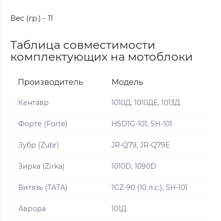
Вес (гр.) - 11
Таблица совместимости
комплектующих на мотоблоки
Производитель
Модель
Кентавр
1010Д, 1010ДЕ, 1013Д
Форте (Forte)
HSD1G-101, SH-101
Зубр (Zubr)
JR-Q79, JR-Q79E
Зирка (Zirka)
1010D, 1090D
Витязь (ТАТА)
1GZ-90 (10 л.с.), SH-101
Аврора
101Д