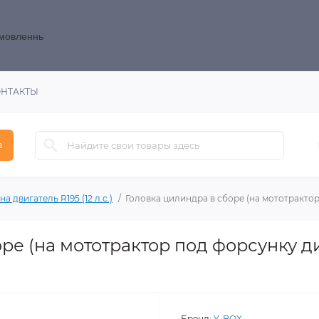
замовленнь
ОНТАКТЫ
в
а двигатель R195 (12 л.с.)
Головка цилиндра в сборе (на мототрактор
ре (на мототрактор под форсунку д
Бренд:
Y-BOX