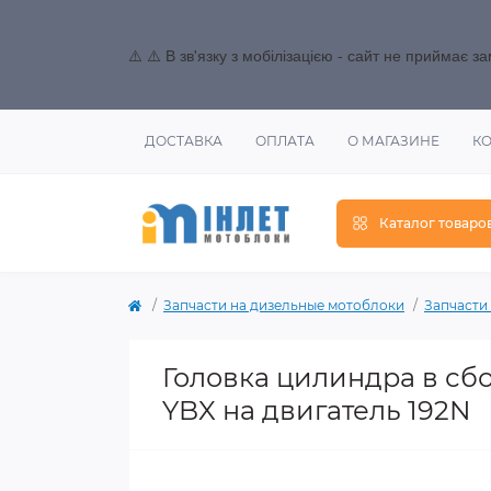
⚠️ ⚠️ В зв'язку з мобілізацією - сайт не приймає 
ДОСТАВКА
ОПЛАТА
О МАГАЗИНЕ
К
Каталог товаро
Запчасти на дизельные мотоблоки
Запчасти н
Головка цилиндра в сбо
YBX на двигатель 192N