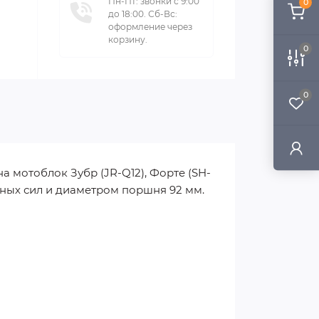
Пн-Пт: звонки с 9:00
0
до 18:00. Сб-Вс:
оформление через
корзину.
0
0
а мотоблок Зубр (JR-Q12), Форте (SH-
иных сил и диаметром поршня 92 мм.