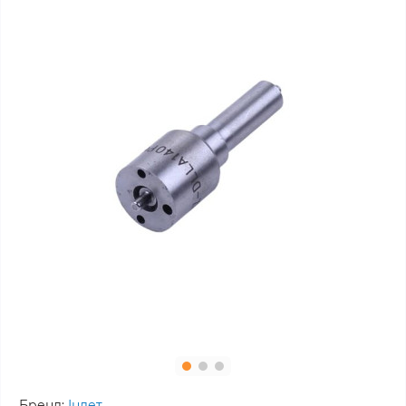
Бренд:
Інлет