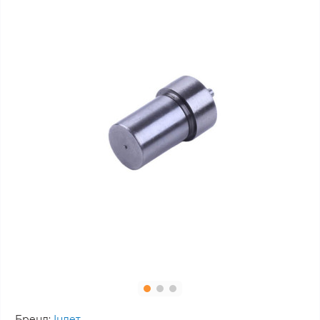
Бренд:
Інлет