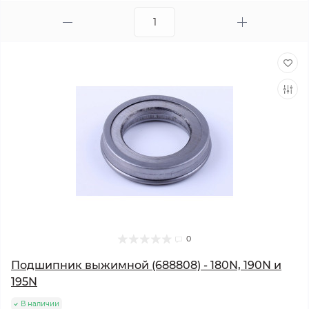
0
Подшипник выжимной (688808) - 180N, 190N и
195N
В наличии