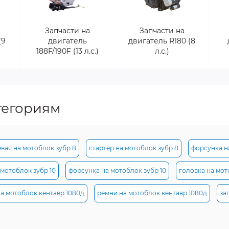
Запчасти на
Запчасти на
(9
двигатель
двигатель R180 (8
188F/190F (13 л.с.)
л.с.)
тегориям
вая на мотоблок зубр 8
стартер на мотоблок зубр 8
форсунка н
 мотоблок зубр 10
форсунка на мотоблок зубр 10
головка на мот
на мотоблок кентавр 1080д
ремни на мотоблок кентавр 1080д
за