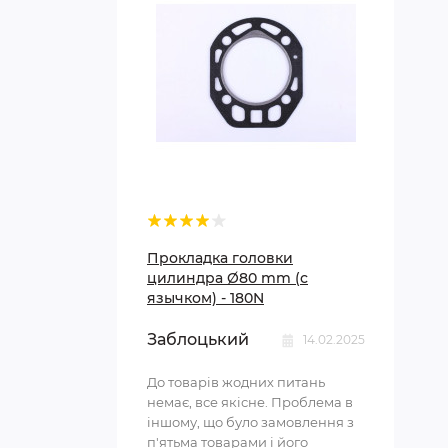
Прокладка головки
цилиндра Ø80 mm (с
язычком) - 180N
Заблоцький
14.02.2025
До товарів жодних питань
немає, все якісне. Проблема в
іншому, що було замовлення з
п'ятьма товарами і його