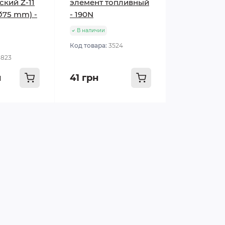
ский Z-11
элемент топливный
Ø75 mm) -
- 190N
В наличии
Код товара:
3524
3823
н
41 грн