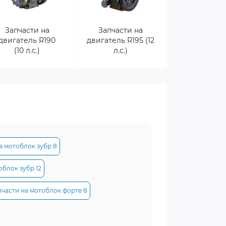
Запчасти на
Запчасти на
двигатель R190
двигатель R195 (12
(10 л.с.)
л.с.)
а мотоблок зубр 8
облок зубр 12
пчасти на мотоблок форте 8