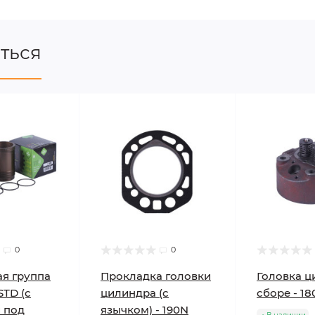
ться
0
0
я группа
Прокладка головки
Головка ц
STD (с
цилиндра (с
сборе - 1
 под
язычком) - 190N