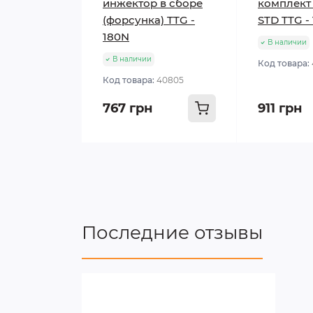
инжектор в сборе
комплект
(форсунка) TTG -
STD TTG -
180N
В наличии
В наличии
Код товара:
Код товара:
40805
767 грн
911 грн
Последние отзывы