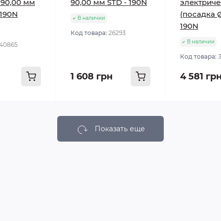
 90,00 мм
90,00 мм STD - 190N
электриче
 190N
(посадка 
В наличии
190N
Код товара:
26293
В наличии
40865
Код товара:
1 608 грн
4 581 гр
Показать еще