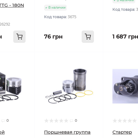
В наличии
TTG - 180N
В наличии
Код товара:
Код товара:
3675
26292
н
76 грн
1 687 гр
0
0
ой
Поршневая группа
Стартер