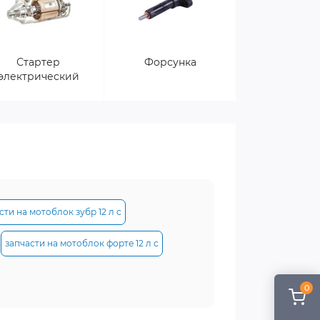
Стартер
Форсунка
электрический
сти на мотоблок зубр 12 л с
запчасти на мотоблок форте 12 л с
0